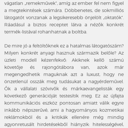
vágatlan „remekművek”, amíg az ember fel nem figyel
a megtekintések számára. Döbbenetes, de sokmilliós
látogatót vonzanak a legsikeresebb önjelölt „oktatók”.
Ráadásul a biztos receptet látva a nézők konkrét
termék-listával rohanhatnak a boltba.
De mire jó a feltöltőknek ez a hatalmas látogatószám?
Milyen konkrét anyagi hasznuk származik belőle? Az
üzleti modell kézenfekvő: Akiknek kellő számú
követője és rajongótábora van, azok már
megengedhetik maguknak azt a luxust, hogy ne
önzetlenül osszák meg tudásukat a nagyérdeművel.
Ők a vállalati szóvivők és márkaevangelisták egy
következő generációját testesítik meg. Ez az újfajta
kommunikációs eszköz pontosan amiatt válik egyre
inkább népszerűvé, ami a hagyományos kozmetikai
reklámokból és a kritikák ellenére még mindig
agyonretusált hirdetésekből hiányzik: hitelességével,