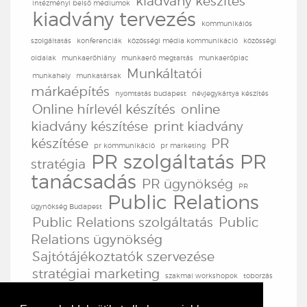
kiadvány készítés
intézményi belső médiumok
kiadvány tervezés
kommunikáiós
szolgáltatás
konferenciák
közösségi média kommunikáció
közösségi
oldalak
munkaerőhiány
munkaerő megtartás
munkaerőpiac
Munkáltatói
munkahely
munkatársak
márkaépítés
nyomtatás budapest
névjegykártya készítés
Online hírlevél készítés
online
kiadvány készítése
print kiadvány
készítése
PR
pr kommunikáció
pr marketing
PR szolgáltatás
PR
stratégia
tanácsadás
PR ügynökség
PR
Public Relations
ügynökség Budapest
Public Relations szolgáltatás
Public
Relations ügynökség
Sajtótájékoztatók szervezése
stratégiai marketing
szakmai workshopok
toborzás
TV produkció
TV
továbbképzések
tréningek