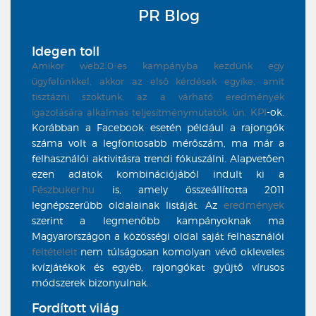
PR Blog
Idegen toll
Amikor web2.0-es kampányba kezdünk egy
ügyfelünkkel, akkor az első kérdések egyike, amit
tisztázni szoktunk, az a várható eredmények
KPI
-ok.
igazolására alkalmas teljesítménymutatók, ún.
Korábban a Facebook esetén például a rajongók
száma volt a legfontosabb mérőszám, ma már a
felhasználói aktivitásra trendi fókuszálni. Alapvetően
ezen adatok kombinációjából indult ki a
Fészbuker.hu
is, amely összeállította 2011
legnépszerűbb oldalainak listáját. Az
eredmények
szerint a legmenőbb kampányoknak ma
Magyarországon a közösségi oldal saját felhasználói
feltételeit
nem túlságosan komolyan vévő okleveles
kvízjátékok és egyéb, rajongókat gyűjtő vírusos
módszerek bizonyulnak.
Fordított világ