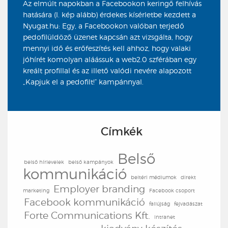
Az elmúlt napokban a Facebookon keringő felhívás
hatására (l. kép alább) érdekes kísérletbe kezdett a
Nyugat.hu: Egy, a Facebookon valóban terjedő
pedofilüldöző üzenet kapcsán azt vizsgálta, hogy
mennyi idő és erőfeszítés kell ahhoz, hogy valaki
jóhírét komolyan aláássuk a web2.0 szférában egy
kreált profillal és az illető valódi nevére alapozott
„Kapjuk el a pedofilt!” kampánnyal.
Címkék
Belső
belső hírlevelek
belső kampányok
kommunikáció
beltéri médiumok
direkt
Employer branding
marketing
Facebook csoport
Facebook kommunikáció
faliújság
fejvadászat
Forte Communications Kft.
intranet