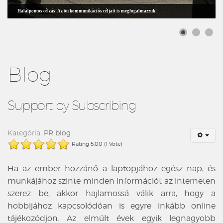
Halálpontos célzás! Az ön kommunikációs céljait is megfogalmazzuk!
Blog
Support by Subscribing
Kategória:
PR blog
Rating 5.00 (1 Vote)
Ha az ember hozzánő a laptopjához egész nap, és
munkájához szinte minden információt az interneten
szerez be, akkor hajlamossá válik arra, hogy a
hobbijához kapcsolódóan is egyre inkább online
tájékozódjon. Az elmúlt évek egyik legnagyobb