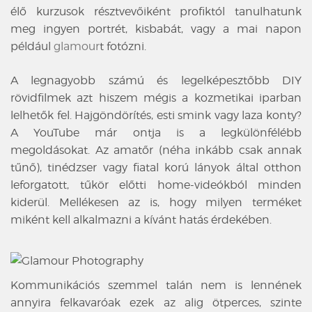
élő kurzusok résztvevőiként profiktól tanulhatunk
meg ingyen portrét, kisbabát, vagy a mai napon
például
glamour
t
fotózni.
A legnagyobb számú és legelképesztőbb DIY
rövidfilmek azt hiszem mégis a kozmetikai iparban
lelhetők fel. Hajgöndörítés, esti smink vagy laza konty?
A YouTube már ontja is a legkülönfélébb
megoldásokat. Az amatőr (néha inkább csak annak
tűnő), tinédzser vagy fiatal korú lányok által otthon
leforgatott, tűkör előtti home-videókból minden
kiderül. Mellékesen az is, hogy milyen terméket
miként kell alkalmazni a kívánt hatás érdekében.
Kommunikációs szemmel talán nem is lennének
annyira felkavaróak ezek az alig ötperces, szinte