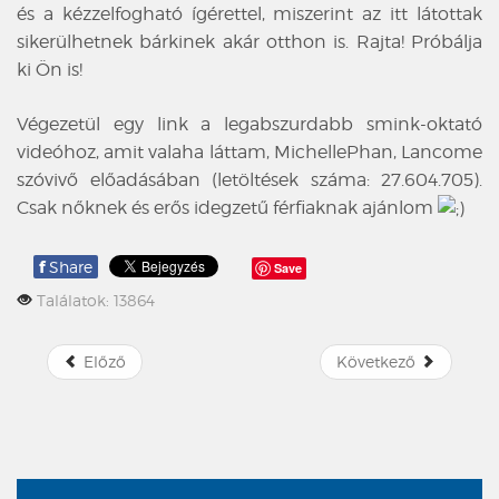
és a kézzelfogható ígérettel, miszerint az itt látottak
sikerülhetnek bárkinek akár otthon is. Rajta! Próbálja
ki Ön is!
Végezetül egy link a legabszurdabb smink-oktató
videóhoz, amit valaha láttam, MichellePhan, Lancome
szóvivő előadásában (letöltések száma: 27.604.705).
Csak nőknek és erős idegzetű férfiaknak ajánlom
f
Share
Save
Találatok: 13864
Előző
Következő