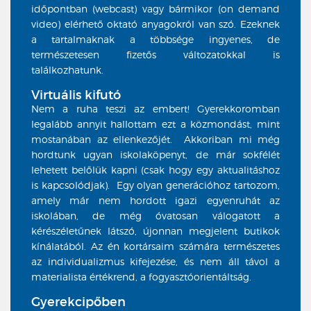
időpontban (webcast) vagy bármikor (on demand
video) elérhető oktató anyagokról van szó. Ezeknek
a tartalmaknak a többsége ingyenes, de
természetesen fizetős változatokkal is
találkozhatunk.
Virtuális kifutó
Nem a ruha teszi az embert! Gyerekkoromban
legalább annyit hallottam ezt a közmondást, mint
mostanában az ellenkezőjét. Akkoriban mi még
hordtunk ugyan iskolaköpenyt, de már sokfélét
lehetett belőlük kapni (csak hogy egy aktualitáshoz
is kapcsolódjak). Egy olyan generációhoz tartozom,
amely már nem hordott igazi egyenruhát az
iskolában, de még óvatosan válogatott a
kérészéletűnek látszó, újonnan megjelent butikok
kínálatából. Az én kortársaim számára természetes
az individualizmus kifejezése, és nem áll távol a
materialista értékrend, a fogyasztóorientáltság.
Gyerekcipőben