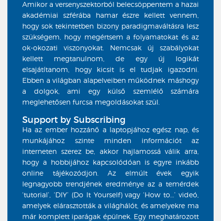
Amikor a versenyszektorból belecsöppentem a hazai
akadémiai szférába hamar észre kellett vennem,
hogy sok tekintetben bizony paradigmaváltásra lesz
szükségem, hogy megértsem a folyamatokat és az
ok-okozati viszonyokat. Nemcsak új szabályokat
kellett megtanulnom, de egy új logikát
elsajátítanom, hogy kicsit is el tudjak igazodni.
Ebben a világban alapelveiben működnek máshogy
a dolgok, ami egy külső szemlélő számára
meglehetősen furcsa megoldásokat szül.
Support by Subscribing
Ha az ember hozzánő a laptopjához egész nap, és
munkájához szinte minden információt az
interneten szerez be, akkor hajlamossá válik arra,
hogy a hobbijához kapcsolódóan is egyre inkább
online tájékozódjon. Az elmúlt évek egyik
legnagyobb trendjének eredménye az a temérdek
‘tutorial’, ‘DIY’
(Do It Yourself) vagy
‘How to
…’ videó,
amelyek elárasztották a világhálót, és amelyekre ma
már komplett iparágak épülnek. Egy meghatározott