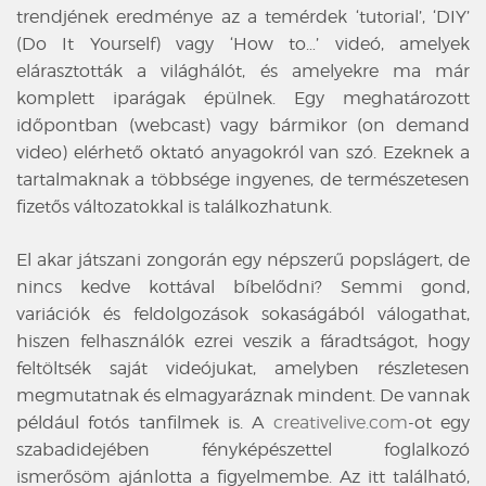
trendjének eredménye az a temérdek
‘tutorial’, ‘DIY’
(Do It Yourself) vagy
‘How to
…’ videó, amelyek
elárasztották a világhálót, és amelyekre ma már
komplett iparágak épülnek. Egy meghatározott
időpontban (webcast) vagy bármikor (on demand
video) elérhető oktató anyagokról van szó. Ezeknek a
tartalmaknak a többsége ingyenes, de természetesen
fizetős változatokkal is találkozhatunk.
El akar játszani zongorán egy népszerű popslágert, de
nincs kedve kottával bíbelődni? Semmi gond,
variációk és feldolgozások sokaságából válogathat,
hiszen felhasználók ezrei veszik a fáradtságot, hogy
feltöltsék saját videójukat, amelyben részletesen
megmutatnak és elmagyaráznak mindent. De vannak
például fotós tanfilmek is. A
creativelive.com
-ot egy
szabadidejében fényképészettel foglalkozó
ismerősöm ajánlotta a figyelmembe. Az itt található,