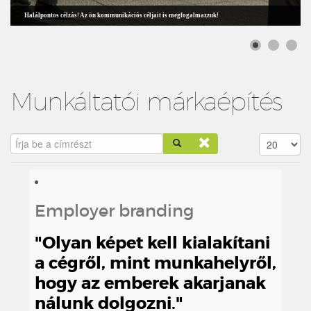
Halálpontos célzás! Az ön kommunikációs céljait is megfogalmazzuk!
Munkáltatói márkaépítés
Írja be a címrészt
Tételek #
Employer branding
"Olyan képet kell kialakítani
a cégről, mint munkahelyről,
hogy az emberek akarjanak
nálunk dolgozni."