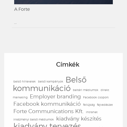
A Forte
...
Címkék
Belső
belső hírlevelek
belső kampányok
kommunikáció
beltéri médiumok
direkt
Employer branding
marketing
Facebook csoport
Facebook kommunikáció
faliújság
fejvadászat
Forte Communications Kft.
intranet
kiadvány készítés
intézményi belső médiumok
kiadvány tervezés