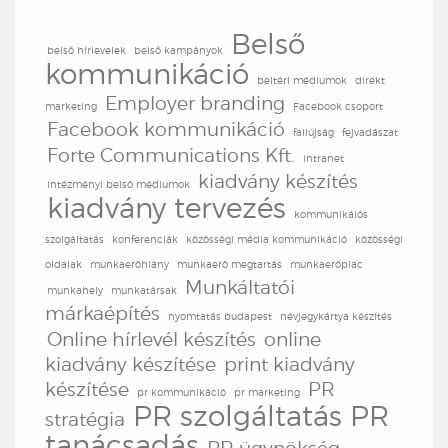
Belső
belső hírlevelek
belső kampányok
kommunikáció
beltéri médiumok
direkt
Employer branding
marketing
Facebook csoport
Facebook kommunikáció
faliújság
fejvadászat
Forte Communications Kft.
intranet
kiadvány készítés
intézményi belső médiumok
kiadvány tervezés
kommunikáiós
szolgáltatás
konferenciák
közösségi média kommunikáció
közösségi
oldalak
munkaerőhiány
munkaerő megtartás
munkaerőpiac
Munkáltatói
munkahely
munkatársak
márkaépítés
nyomtatás budapest
névjegykártya készítés
Online hírlevél készítés
online
kiadvány készítése
print kiadvány
készítése
PR
pr kommunikáció
pr marketing
PR szolgáltatás
PR
stratégia
tanácsadás