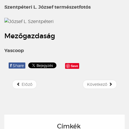
Szentpéteri L. József természetfotós
Mezőgazdaság
Yascoop
f
Share
Save
Előző
Következő
Címkék