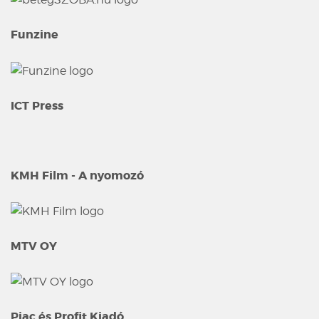
Funzine
ICT Press
KMH Film - A nyomozó
MTV OY
Piac és Profit Kiadó