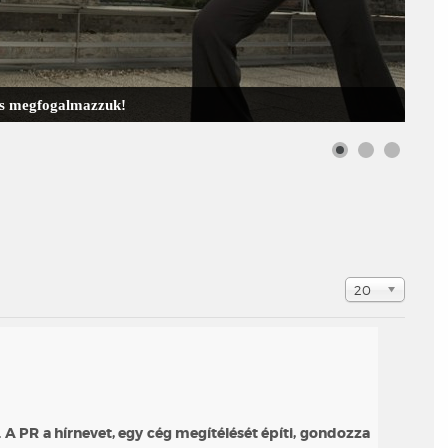
 is megfogalmazzuk!
Tételek #
20
a. A PR a hírnevet, egy cég megítélését építi, gondozza