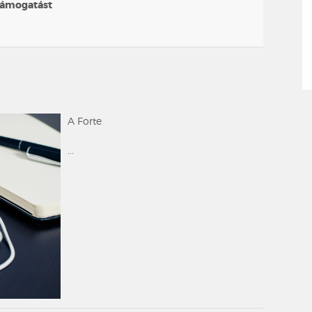
 támogatást
A Forte
...