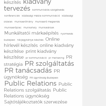
kiadvány
készítés
tervezés
kommunikáiós szolgáltatás
konferenciák
közösségi média kommunikáció
közösségi
oldalak
munkaerőhiány
munkaerő megtartás
munkaerőpiac
munkahely
munkatársak
Munkáltatói márkaépítés
nyomtatás
Online
budapest
névjegykártya készítés
hírlevél készítés
online kiadvány
készítése
print kiadvány
készítése
PR
pr kommunikáció
pr marketing
PR szolgáltatás
stratégia
PR tanácsadás
PR
ügynökség
PR ügynökség Budapest
Public Relations
Public
Relations szolgáltatás
Public
Relations ügynökség
Sajtótájékoztatók szervezése