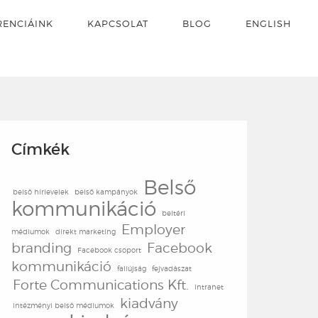
RENCIÁINK
KAPCSOLAT
BLOG
ENGLISH
Címkék
Belső
belső hírlevelek
belső kampányok
kommunikáció
beltéri
Employer
médiumok
direkt marketing
branding
Facebook
Facebook csoport
kommunikáció
faliújság
fejvadászat
Forte Communications Kft.
intranet
kiadvány
intézményi belső médiumok