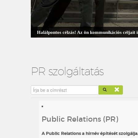
Halálpontos célzás! Az ön kommunikációs céljait
PR szolgáltatás
Írja be a címrészt
Public Relations (PR)
A Public Relations a hírnév építését szolgálj