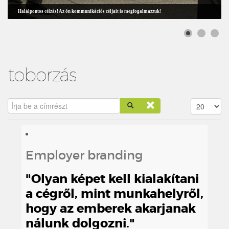
Halálpontos célzás! Az ön kommunikációs céljait is megfogalmazzuk!
toborzás
Írja be a címrészt
Tételek #
Employer branding
"Olyan képet kell kialakítani
a cégről, mint munkahelyről,
hogy az emberek akarjanak
nálunk dolgozni."