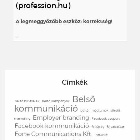
(profession.hu)
A legmeggyőzőbb eszköz: korrektség!
...
Címkék
Belső
belső hírlevelek
belső kampányok
kommunikáció
beltéri médiumok
direkt
Employer branding
marketing
Facebook csoport
Facebook kommunikáció
faliújság
fejvadászat
Forte Communications Kft.
intranet