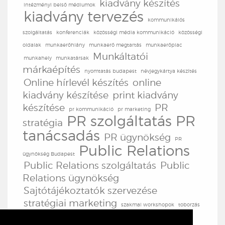
kiadvány készítés
intézményi belső médiumok
kiadvány tervezés
kommunikáiós
szolgáltatás
konferenciák
közösségi média kommunikáció
közösségi
oldalak
munkaerőhiány
munkaerő megtartás
munkaerőpiac
Munkáltatói
munkahely
munkatársak
márkaépítés
nyomtatás budapest
névjegykártya készítés
Online hírlevél készítés
online
kiadvány készítése
print kiadvány
készítése
PR
pr kommunikáció
pr marketing
PR szolgáltatás
PR
stratégia
tanácsadás
PR ügynökség
PR
Public Relations
ügynökség Budapest
Public Relations szolgáltatás
Public
Relations ügynökség
Sajtótájékoztatók szervezése
stratégiai marketing
szakmai workshopok
toborzás
TV produkció
TV
továbbképzések
tréningek