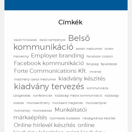
Címkék
Belső
belső hírlevelek
belső kampányok
kommunikáció
beltéri médiumok
direkt
Employer branding
marketing
Facebook csoport
Facebook kommunikáció
faliújság
fejvadászat
Forte Communications Kft.
intranet
kiadvány készítés
intézményi belső médiumok
kiadvány tervezés
kommunikáiós
szolgáltatás
konferenciák
közösségi média kommunikáció
közösségi
oldalak
munkaerőhiány
munkaerő megtartás
munkaerőpiac
Munkáltatói
munkahely
munkatársak
márkaépítés
nyomtatás budapest
névjegykártya készítés
Online hírlevél készítés
online