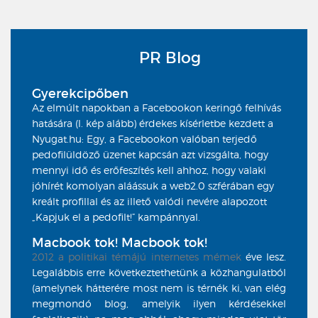
PR Blog
Gyerekcipőben
Az elmúlt napokban a Facebookon keringő felhívás
hatására (l. kép alább) érdekes kísérletbe kezdett a
Nyugat.hu: Egy, a Facebookon valóban terjedő
pedofilüldöző üzenet kapcsán azt vizsgálta, hogy
mennyi idő és erőfeszítés kell ahhoz, hogy valaki
jóhírét komolyan aláássuk a web2.0 szférában egy
kreált profillal és az illető valódi nevére alapozott
„Kapjuk el a pedofilt!” kampánnyal.
Macbook tok! Macbook tok!
2012 a politikai témájú internetes
mémek
éve lesz.
Legalábbis erre következtethetünk a közhangulatból
(amelynek hátterére most nem is térnék ki, van elég
megmondó blog, amelyik ilyen kérdésekkel