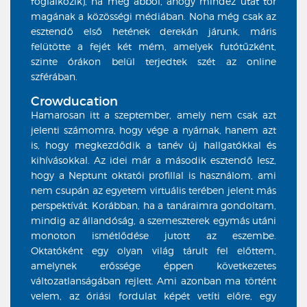
foglalkozik), na meg abból, ahogy mindez utat tör
magának a közösségi médiában. Noha még csak az
esztendő első hetének derekán járunk, máris
felütötte a fejét két mém, amelyek futótűzként,
szinte órákon belül terjedtek szét az online
szférában.
Crowducation
Hamarosan itt a szeptember, amely nem csak azt
jelenti számomra, hogy vége a nyárnak, hanem azt
is, hogy megkezdődik a tanév új hallgatókkal és
kihívásokkal. Az idei már a második esztendő lesz,
hogy a Neptunt oktatói profillal is használom, ami
nem csupán az egyetem virtuális terében jelent más
perspektívát. Korábban, ha a tanáraimra gondoltam,
mindig az állandóság, a szemeszterek egymás utáni
monoton ismétlődése jutott az eszembe.
Oktatóként egy olyan világ tárult fel előttem,
amelynek erőssége éppen következetes
változatlanságában rejlett. Ami azonban ma történt
velem, az óriási fordulat képét vetíti előre, egy