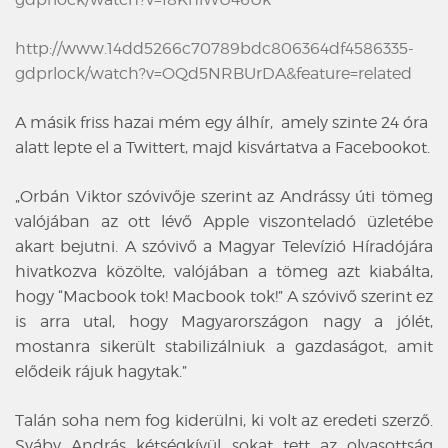
http://www.14dd5266c70789bdc806364df4586335-
gdprlock/watch?v=OQd5NRBUrDA&feature=related
A másik friss hazai mém egy álhír, amely szinte 24 óra
alatt lepte el a Twittert, majd kisvártatva a Facebookot.
„Orbán Viktor szóvivője szerint az Andrássy úti tömeg
valójában az ott lévő Apple viszonteladó üzletébe
akart bejutni. A szóvivő a Magyar Televízió Híradójára
hivatkozva közölte, valójában a tömeg azt kiabálta,
hogy “Macbook tok! Macbook tok!” A szóvivő szerint ez
is arra utal, hogy Magyarországon nagy a jólét,
mostanra sikerült stabilizálniuk a gazdaságot, amit
elődeik rájuk hagytak.”
Talán soha nem fog kiderülni, ki volt az eredeti szerző.
Sváby András kétségkívül sokat tett az olvasottság