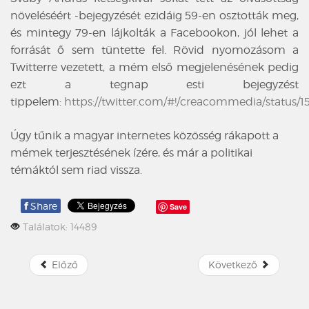
növeléséért -bejegyzését ezidáig 59-en osztották meg,
és mintegy 79-en lájkolták a Facebookon, jól lehet a
forrását ő sem tüntette fel. Rövid nyomozásom a
Twitterre vezetett, a mém első megjelenésének pedig
ezt a tegnap esti bejegyzést
tippelem:
https://twitter.com/#!/creacommedia/status/
Úgy tűnik a magyar internetes közösség rákapott a
mémek terjesztésének ízére, és már a politikai
témáktól sem riad vissza.
f
Share
Save
Találatok: 14489
Előző
Következő