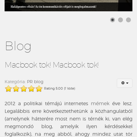
Halálpontos célzás! Az ön kommunikációs céljait is megfogalmazzuk!
Blog
Macbook tok! Macbook tok!
Kategória:
PR blog
Rating 5.00 (1 Vote)
2012 a politikai témájú internetes
mémek
éve lesz.
Legalábbis erre következtethetünk a közhangulatból
(amelynek hátterére most nem is térnék ki, van elég
megmondó blog, amelyik ilyen kérdésekkel
foglalkozik), na meg abból, ahogy mindez utat tör