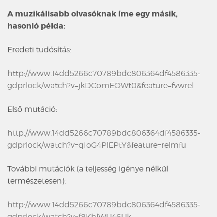
A muzikálisabb olvasóknak íme egy másik,
hasonló példa:
Eredeti tudósítás:
http://www.14dd5266c70789bdc806364df4586335-
gdprlock/watch?v=jkDComEOWt0&feature=fvwrel
Első mutáció:
http://www.14dd5266c70789bdc806364df4586335-
gdprlock/watch?v=qIoG4PlEPtY&feature=relmfu
További mutációk (a teljesség igénye nélkül
természetesen):
http://www.14dd5266c70789bdc806364df4586335-
gdprlock/watch?v=f8KhlWU46Uk