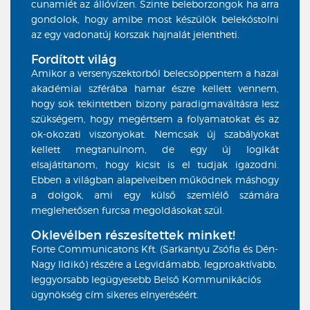
cunamiét az állóvízen. Szinte beleborzongok ha arra
gondolok, hogy amibe most készülök belekóstolni
az egy vadonatúj korszak hajnalát jelentheti.
Fordított világ
Amikor a versenyszektorból belecsöppentem a hazai
akadémiai szférába hamar észre kellett vennem,
hogy sok tekintetben bizony paradigmaváltásra lesz
szükségem, hogy megértsem a folyamatokat és az
ok-okozati viszonyokat. Nemcsak új szabályokat
kellett megtanulnom, de egy új logikát
elsajátítanom, hogy kicsit is el tudjak igazodni.
Ebben a világban alapelveiben működnek máshogy
a dolgok, ami egy külső szemlélő számára
meglehetősen furcsa megoldásokat szül.
Oklevélben részesítettek minket!
Forte Communicatons Kft. (Sarkantyu Zsófia és Dén-
Nagy Ildikó) részére a Legvidámabb, legproaktívabb,
leggyorsabb legügyesebb Belső Kommunikációs
ügynökség cím sikeres elnyeréséért.