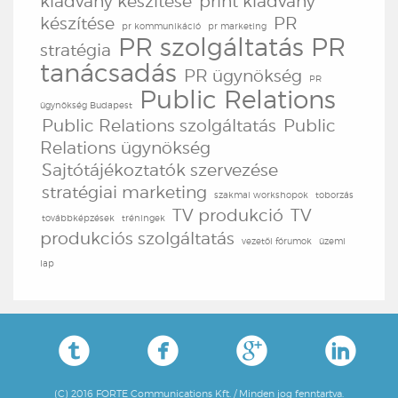
kiadvány készítése
print kiadvány
készítése
PR
pr kommunikáció
pr marketing
PR szolgáltatás
PR
stratégia
tanácsadás
PR ügynökség
PR
Public Relations
ügynökség Budapest
Public Relations szolgáltatás
Public
Relations ügynökség
Sajtótájékoztatók szervezése
stratégiai marketing
szakmai workshopok
toborzás
TV produkció
TV
továbbképzések
tréningek
produkciós szolgáltatás
vezetői fórumok
üzemi
lap




(C) 2016 FORTE Communications Kft. / Minden jog fenntartva.