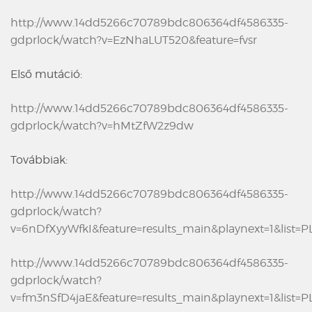
http://www.14dd5266c70789bdc806364df4586335-
gdprlock/watch?v=EzNhaLUT520&feature=fvsr
Első mutáció:
http://www.14dd5266c70789bdc806364df4586335-
gdprlock/watch?v=hMtZfW2z9dw
Továbbiak:
http://www.14dd5266c70789bdc806364df4586335-
gdprlock/watch?
v=6nDfXyyWfkI&feature=results_main&playnext=1&lis
http://www.14dd5266c70789bdc806364df4586335-
gdprlock/watch?
v=fm3nSfD4jaE&feature=results_main&playnext=1&list=