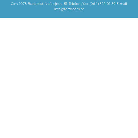
Cím: 1078 Budapest, Nefelejcs u. 51. Telefon / fax: (06-1) 322-01-59 E-mail:
info@forte.com.pr