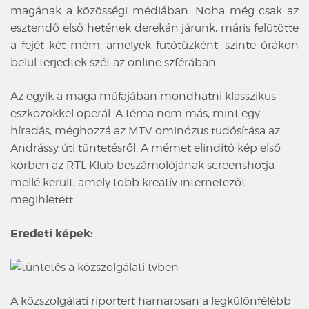
magának a közösségi médiában. Noha még csak az
esztendő első hetének derekán járunk, máris felütötte
a fejét két mém, amelyek futótűzként, szinte órákon
belül terjedtek szét az online szférában.
Az egyik a maga műfajában mondhatni klasszikus
eszközökkel operál. A téma nem más, mint egy
híradás, méghozzá az MTV ominózus tudósítása az
Andrássy úti tüntetésről. A mémet elindító kép első
körben az RTL Klub beszámolójának screenshotja
mellé került, amely több kreatív internetezőt
megihletett.
Eredeti képek:
A közszolgálati riportert hamarosan a legkülönfélébb