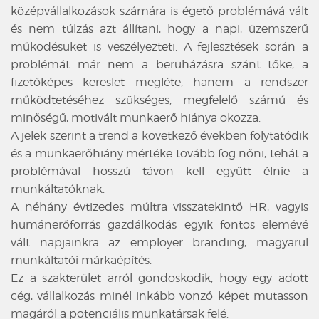
középvállalkozások számára is égető problémává vált
és nem túlzás azt állítani, hogy a napi, üzemszerű
működésüket is veszélyezteti. A fejlesztések során a
problémát már nem a beruházásra szánt tőke, a
fizetőképes kereslet megléte, hanem a rendszer
működtetéséhez szükséges, megfelelő számú és
minőségű, motivált munkaerő hiánya okozza.
A jelek szerint a trend a következő években folytatódik
és a munkaerőhiány mértéke tovább fog nőni, tehát a
problémával hosszú távon kell együtt élnie a
munkáltatóknak.
A néhány évtizedes múltra visszatekintő HR, vagyis
humánerőforrás gazdálkodás egyik fontos elemévé
vált napjainkra az employer branding, magyarul
munkáltatói márkaépítés.
Ez a szakterület arról gondoskodik, hogy egy adott
cég, vállalkozás minél inkább vonzó képet mutasson
magáról a potenciális munkatársak felé.