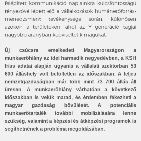
felépített kommunikáció napjainkra kulcsfontosságú
tényezővé lépett elő a vállalkozások humánerőforrás-
menedzsment tevékenysége során, különösen
azokon a területeken, ahol az Y generáció tagjai
nagyobb arányban képviseltetik magukat.
Új csúcsra emelkedett Magyarországon a
munkaerőhiány az idei harmadik negyedévben, a KSH
friss adatai alapján ugyanis a vállalati szektorban 53
600 álláshely volt betöltetlen az időszakban. A teljes
nemzetgazdaságban már több mint 73 700 állás áll
üresen. A munkaerőhiány várhatóan a következő
időszakban is velük marad, és érdemben fékezheti a
magyar gazdaság bővülését. A potenciális
munkaerőtartalék további mobilizálására lenne
szükség, valamint a képzési és átképzési programok is
segíthetnének a probléma megoldásában.