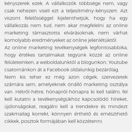
kényszerek ezek. A vállalkozók többsége nem, vagy
csak nehezen viseli ezt a teljesítmény-kényszert. Azt
viszont felelősséggel kijelenthetjük, hogy ha egy
vállalkozás nem tud, nem akar megfelelni az online
marketing támasztotta elvárásoknak, nem várhat
komolyabb eredményeket az online jelenlétüktől.
Az online marketing tevékenységek legfontosabbika,
hogy értékes tartalmakat tegyünk közzé az online
felületeinken, a weboldalunktól a blogunkon, Youtube
csatornánkon át a Facebook oldalunkig bezárólag.
Nem kis teher ez még azon cégek, szervezetek
számára sem, amelyeknek önálló marketing osztálya
van. Hétről-hétre, hónapról-hónapra ki kell találni, fel
kell kutatni a tevékenységükhöz kapcsolódó híreket,
újdonságokat, reagálni kell a trendekre és mindezt
szakmailag korrekt, könnyen érthető és emészthető
cikkek, posztok formájában kell közzétenni.