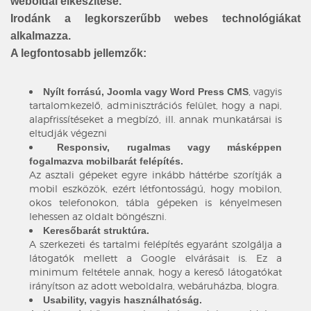
weboldal elkészítése.
Irodánk a legkorszerűbb webes technológiákat
alkalmazza.
A legfontosabb jellemzők:
, vagyis
Nyílt forrású, Joomla vagy Word Press CMS
tartalomkezelő, adminisztrációs felület, hogy a napi,
alapfrissítéseket a megbízó, ill. annak munkatársai is
eltudják végezni
Responsiv, rugalmas vagy másképpen
fogalmazva mobilbarát felépítés.
Az asztali gépeket egyre inkább háttérbe szorítják a
mobil eszközök, ezért létfontosságú, hogy mobilon,
okos telefonokon, tábla gépeken is kényelmesen
lehessen az oldalt böngészni.
Keresőbarát struktúra.
A szerkezeti és tartalmi felépítés egyaránt szolgálja a
látogatók mellett a Google elvárásait is. Ez a
minimum feltétele annak, hogy a kereső látogatókat
irányítson az adott weboldalra, webáruházba, blogra.
Usability, vagyis használhatóság.