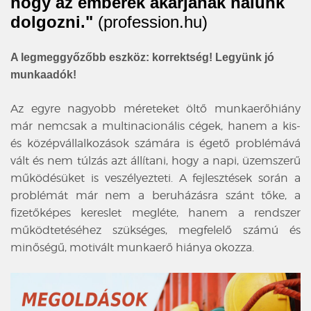
hogy az emberek akarjanak nálunk
dolgozni."
(profession.hu)
A legmeggyőzőbb eszköz: korrektség! Legyünk jó
munkaadók!
Az egyre nagyobb méreteket öltő munkaerőhiány
már nemcsak a multinacionális cégek, hanem a kis-
és középvállalkozások számára is égető problémává
vált és nem túlzás azt állítani, hogy a napi, üzemszerű
működésüket is veszélyezteti. A fejlesztések során a
problémát már nem a beruházásra szánt tőke, a
fizetőképes kereslet megléte, hanem a rendszer
működtetéséhez szükséges, megfelelő számú és
minőségű, motivált munkaerő hiánya okozza.