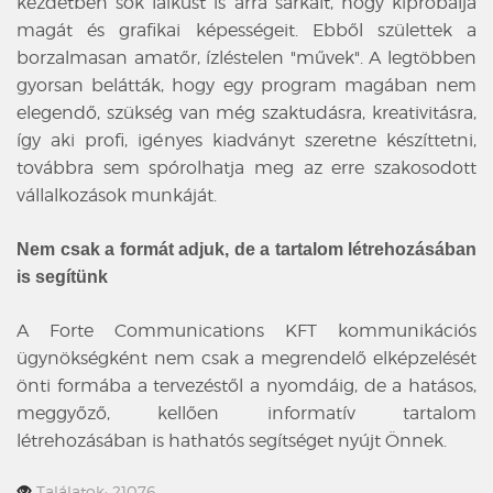
kezdetben sok laikust is arra sarkalt, hogy kipróbálja
magát és grafikai képességeit. Ebből születtek a
borzalmasan amatőr, ízléstelen "művek". A legtöbben
gyorsan belátták, hogy egy program magában nem
elegendő, szükség van még szaktudásra, kreativitásra,
így aki profi, igényes kiadványt szeretne készíttetni,
továbbra sem spórolhatja meg az erre szakosodott
vállalkozások munkáját.
Nem csak a formát adjuk, de a tartalom létrehozásában
is segítünk
A Forte Communications KFT kommunikációs
ügynökségként nem csak a megrendelő elképzelését
önti formába a tervezéstől a nyomdáig, de a hatásos,
meggyőző, kellően informatív tartalom
létrehozásában is hathatós segítséget nyújt Önnek.
Találatok: 21076