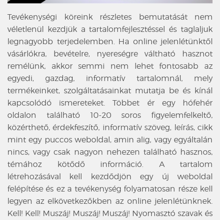
Tevékenységi köreink részletes bemutatását nem
véletlenül kezdjük a tartalomfejlesztéssel és taglaljuk
legnagyobb terjedelemben. Ha online jelenlétünktől
vásárlókra, bevételre, nyereségre váltható hasznot
remélünk, akkor semmi nem lehet fontosabb az
egyedi, gazdag, informatív tartalomnál, mely
termékeinket, szolgáltatásainkat mutatja be és kínál
kapcsolódó ismereteket. Többet ér egy hófehér
oldalon található 10-20 soros figyelemfelkeltő,
közérthető, érdekfeszítő, informatív szöveg, leírás, cikk
mint egy puccos weboldal, amin alig, vagy egyáltalán
nincs, vagy csak nagyon nehezen található hasznos,
témához kötődő információ. A tartalom
létrehozásával kell kezdődjön egy új weboldal
felépítése és ez a tevékenység folyamatosan része kell
legyen az elkövetkezőkben az online jelenlétünknek.
Kell! Kell! Muszáj! Muszáj! Muszáj! Nyomasztó szavak és