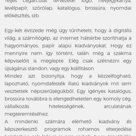
Teljes cégarculat tervezése: logó, névjegykártya,
levélpapír, szórólap, katalógus, brossúra, nyomdai
előkészítés, stb.
Egy-két évtizede még úgy tűnhetett, hogy a digitális
világ, a számítógép, az internet háttérbe szoríthatja a
hagyományos, papír alapú kiadványokat. Hogy ez
mennyire nem így történt, talán még a szakma
képviselőit is meglepte. Elég csak szétnézni egy
újságárus standon, vagy egy kiállításon.
Mindez azt bizonyítja, hogy a kézzelfogható,
lapozható, nyomdafesték illatú kiadványok mit sem
vesztettek népszerűségükből. Egy igényes katalógus,
brossúra továbbra is elengedhetetlen egy komoly cég,
vállalkozás hitelességének, arculatának
megteremtéséhez.
A mindenki számára elérhető kiadvány és
képszerkesztő programok rohamos elterjedése