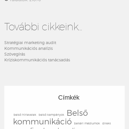
További cikkeink...
Stratégiai marketing audit
Kommunikációs analízis
Szövegírás
Kríziskommunikációs tanácsadás
Címkék
Belső
belső hírlevelek
belső kampányok
kommunikáció
beltéri médiumok
direkt