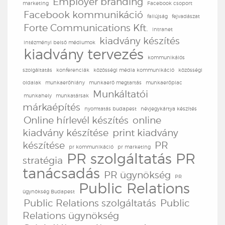
Employer branding
marketing
Facebook csoport
Facebook kommunikáció
faliújság
fejvadászat
Forte Communications Kft.
intranet
kiadvány készítés
intézményi belső médiumok
kiadvány tervezés
kommunikáiós
szolgáltatás
konferenciák
közösségi média kommunikáció
közösségi
oldalak
munkaerőhiány
munkaerő megtartás
munkaerőpiac
Munkáltatói
munkahely
munkatársak
márkaépítés
nyomtatás budapest
névjegykártya készítés
Online hírlevél készítés
online
kiadvány készítése
print kiadvány
készítése
PR
pr kommunikáció
pr marketing
PR szolgáltatás
PR
stratégia
tanácsadás
PR ügynökség
PR
Public Relations
ügynökség Budapest
Public Relations szolgáltatás
Public
Relations ügynökség