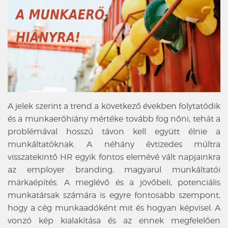
A jelek szerint a trend a következő években folytatódik
és a munkaerőhiány mértéke tovább fog nőni, tehát a
problémával hosszú távon kell együtt élnie a
munkáltatóknak. A néhány évtizedes múltra
visszatekintő HR egyik fontos elemévé vált napjainkra
az employer branding, magyarul munkáltatói
márkaépítés. A meglévő és a jövőbeli, potenciális
munkatársak számára is egyre fontosabb szempont,
hogy a cég munkaadóként mit és hogyan képvisel. A
vonzó kép kialakítása és az ennek megfelelően