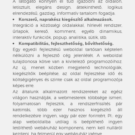
A látogató könnyen el tud igazodni az oldalon,
letisztult, elegáns design, áttekinthető, logikus
elrendezésű, gazdag, informatív tartalom fogadja.
Korszerű, naprakész kiegészítő alkalmazások.
Integráció a közösségi oldalakkal, hírlevél rendszer,
űrlapok, kereső, komment, egyéb dinamikus,
interaktív funkciók, popup, analitika, sütik, stb.
Kompatibilitás, fejleszthetőség, bővíthetőség.
Egy egyedi fejlesztésű weboldal tartósan képtelen
nélkülözni a fejlesztő cég jelenlétét. A weboldal
tulajdonosa kötve van a kivitelező programozóihoz.
Az új, menet közben megjelenő technológiák,
kiegészítők beépítése, az oldal fejlesztése idő és
költségigényes és szinte csak az oldal programozója
képes erre.
Az általunk alkalmazott rendszereket az egész
világon használják, a webmesterek többsége ismeri,
folyamatosan fejlesztik, a rendszerfrissítés pár
kattintás, több ezer hasznos kiegészítő áll
rendelkezésre ingyen, vagy pár ezer forintért. Pl.: egy
alap weboldalba utólag is beépíthető ingyen
letölthető webáruház komponens, nem kell nulláról
kezdeni, ha felmerül egy webáruház igénye.