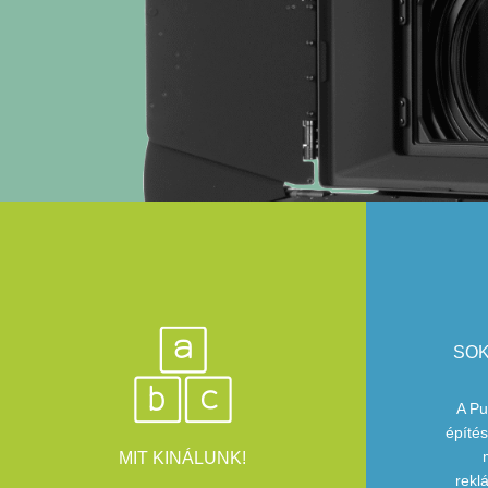
SOK
A Pu
építés
MIT KINÁLUNK!
rekl