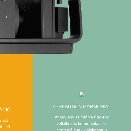
TEREMTSEN HARMÓNIÁT
ÁCIÓ
Ahogy egy szimfónia úgy egy
áshoz
vállalkozás kommunikációs
felelő
stratégiájának kialakítása is