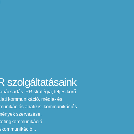
)
 szolgáltatásaink
anácsadás, PR stratégia, teljes körű
alati kommunikáció, média- és
unikációs analízis, kommunikációs
mények szervezése,
etingkommunikáció,
iskommunikáció...