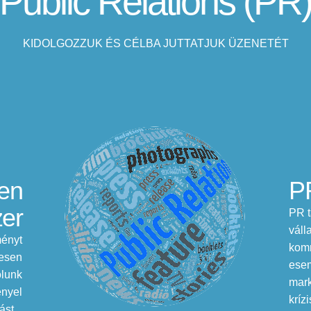
Public Relations (PR
KIDOLGOZZUK ÉS CÉLBA JUTTATJUK ÜZENETÉT
len
PR
zer
PR t
váll
ményt
komm
lesen
ese
ólunk
mark
ényel
kríz
st...