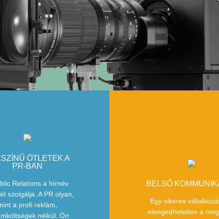
SZÍNŰ ÖTLETEK A
PR-BAN
blic Relations a hírnév
BELSŐ KOMMUNIK
ét szolgálja. A PR olyan,
Egy sikeres vállalkoz
mint a profi reklám,
elengedhetetlen a meg
ámköltségek nélkül. Ön