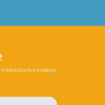
e
 A TERVEZÉSTŐL A NYOMDÁIG