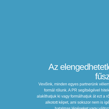
Az elengedhetet
fűs
Vevőink, minden egyes partnerünk véle
formál rólunk. A PR segítségével hite
alakíthatjuk ki vagy formálhatjuk át ezt a r
alkotott képet, ami sokszor nem is ig
hatalmas lépéseket vagy változá