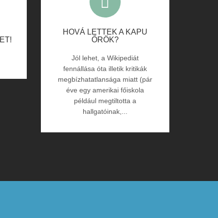
HOVÁ LETTEK A KAPU
ET!
ŐRÖK?
Jól lehet, a Wikipediát
fennállása óta illetik kritikák
megbízhatatlansága miatt (pár
éve egy amerikai főiskola
például megtiltotta a
hallgatóinak,...