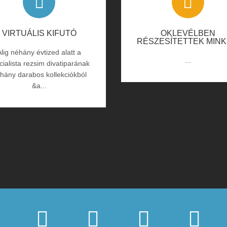
VIRTUÁLIS KIFUTÓ
OKLEVÉLBEN
RÉSZESÍTETTEK MINK
Alig néhány évtized alatt a
...
cialista rezsim divatiparának
hány darabos kollekciókból
&a...



