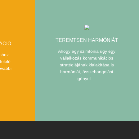
TEREMTSEN HARMÓNIÁT
ÁCIÓ
Ahogy egy szimfónia úgy egy
áshoz
vállalkozás kommunikációs
felelő
stratégiájának kialakítása is
ovábbi
harmóniát, összehangolást
igényel. ...