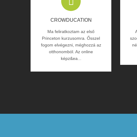
CROWDUCATION
Ma feliratkoztam az első
Princeton kurzusomra. Ősszel
szo
fogom elvégezni, méghozzá az
né
otthonomból. Az online
képz&ea...