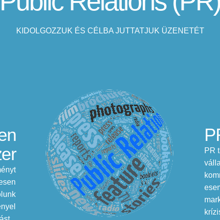
Public Relations (PR
KIDOLGOZZUK ÉS CÉLBA JUTTATJUK ÜZENETÉT
len
PR
zer
PR t
váll
ményt
komm
lesen
ese
ólunk
mark
ényel
kríz
st...