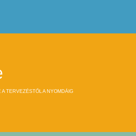
e
 A TERVEZÉSTŐL A NYOMDÁIG