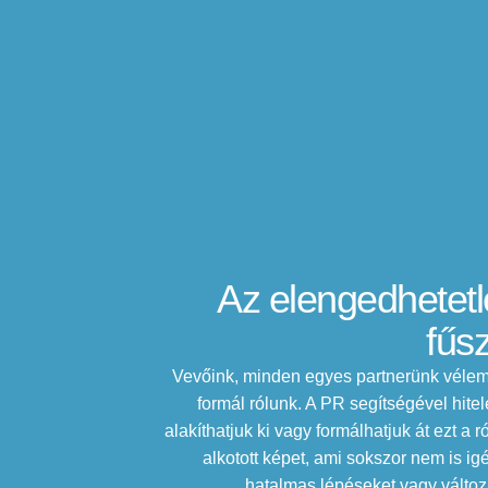
Az elengedhetet
fűs
Vevőink, minden egyes partnerünk véle
formál rólunk. A PR segítségével hite
alakíthatjuk ki vagy formálhatjuk át ezt a r
alkotott képet, ami sokszor nem is ig
hatalmas lépéseket vagy változá