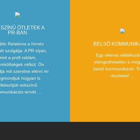
SZÍNŰ ÖTLETEK A
PR-BAN
blic Relations a hírnév
BELSŐ KOMMUNIK
ét szolgálja. A PR olyan,
Egy sikeres vállalkoz
mint a profi reklám,
elengedhetetlen a meg
ámköltségek nélkül. Ön
belső kommunikáció. T
ja mit szeretne elérni mi
részletek! ...
gmondjuk hogyan ls
lkészítjük sokszínű
munikációs tervét. ...