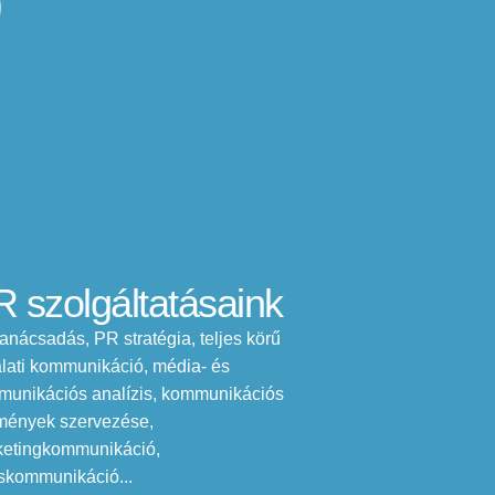
)
 szolgáltatásaink
anácsadás, PR stratégia, teljes körű
alati kommunikáció, média- és
unikációs analízis, kommunikációs
mények szervezése,
etingkommunikáció,
iskommunikáció...