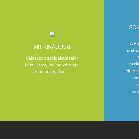
SOK
A Pu
MIT KINÁLUNK!
építés
Válasszon szolgáltatásaink
rekl
közül, hogy javítsa vállalata
elmond
kommunikációját. ...
me
e
kom