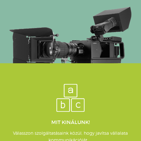
MIT KINÁLUNK!
Válasszon szolgáltatásaink közül, hogy javítsa vállalata
kommunikációját. ...