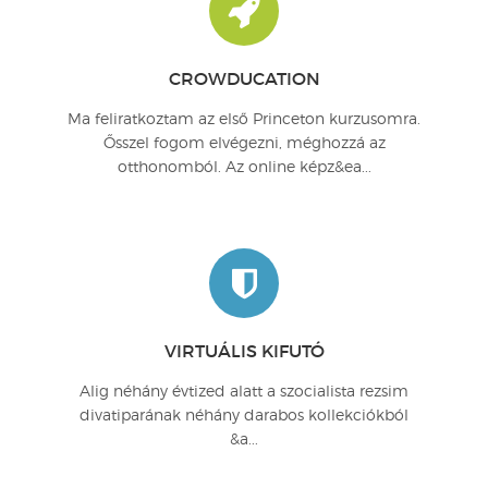
CROWDUCATION
Ma feliratkoztam az első Princeton kurzusomra.
Ősszel fogom elvégezni, méghozzá az
otthonomból. Az online képz&ea...
VIRTUÁLIS KIFUTÓ
Alig néhány évtized alatt a szocialista rezsim
divatiparának néhány darabos kollekciókból
&a...