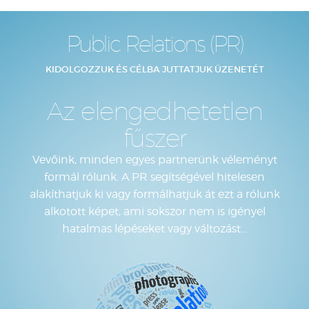
Public Relations (PR)
KIDOLGOZZUK ÉS CÉLBA JUTTATJUK ÜZENETÉT
Az elengedhetetlen
fűszer
Vevőink, minden egyes partnerünk véleményt
formál rólunk. A PR segítségével hitelesen
alakíthatjuk ki vagy formálhatjuk át ezt a rólunk
alkotott képet, ami sokszor nem is igényel
hatalmas lépéseket vagy változást...