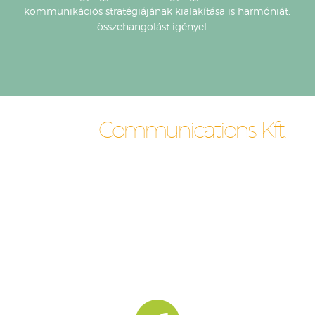
kommunikációs stratégiájának kialakítása is harmóniát,
összehangolást igényel. ...
FORTE
Communications Kft.
TÖBB MINT TÍZ ÉVE MŰKÖDŐ, FÜGGETLEN, MAGYAR
TULAJDONÚ PUBLIC RELATIONS ÜGYNÖKSÉG, AMELY PR-
SZOLGÁLTATÁSOK TELJES KÖRÉT NYÚJTJA ÜGYFELEI
SZÁMÁRA
Cím: 1078 Budapest, Nefelejcs u. 51.
Telefon / fax: (06-1) 322-01-59
E-mail: info@forte.com.pr
Web: www.fortecom.hu