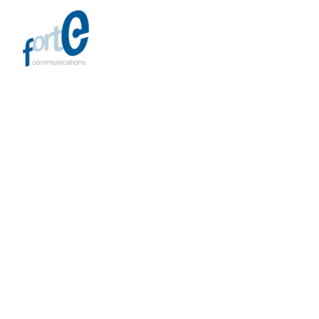
FORTE COMMUNICATIONS
SZÁZ IDÉZET HELYETT EGY EREDETI MEGOLDÁS
PR TEVÉKENYSÉG, KIADVÁNYOK KÉSZÍTÉSE, BELSŐ
KOMMUNIKÁCIÓ, MUNKÁLTATÓI MÁRKAÉPÍTÉS, TV
PRODUKCIÓK LEBONYOLÍTÁSA