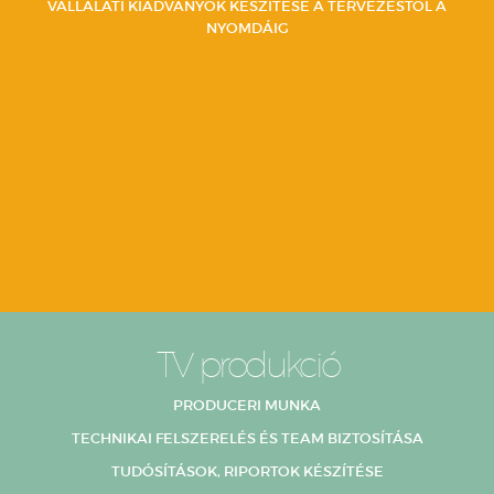
VÁLLALATI KIADVÁNYOK KÉSZÍTÉSE A TERVEZÉSTŐL A
NYOMDÁIG
TV produkció
PRODUCERI MUNKA
TECHNIKAI FELSZERELÉS ÉS TEAM BIZTOSÍTÁSA
TUDÓSÍTÁSOK, RIPORTOK KÉSZÍTÉSE